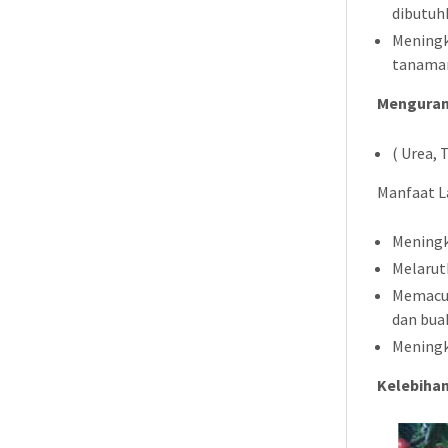
dibutuh
Meningk
tanama
Menguran
( Urea, 
Manfaat L
Meningk
Melarut
Memacu
dan bua
Meningk
Kelebihan