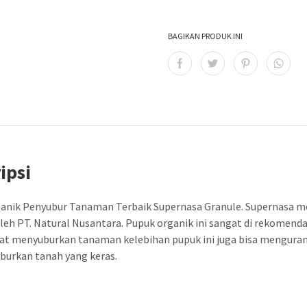
h
:
BAGIKAN PRODUK INI
R
p
2
3
0
.
ipsi
0
0
anik Penyubur Tanaman Terbaik Supernasa Granule. Supernasa me
0
oleh PT. Natural Nusantara. Pupuk organik ini sangat di rekomend
pat menyuburkan tanaman kelebihan pupuk ini juga bisa mengur
.
rkan tanah yang keras.