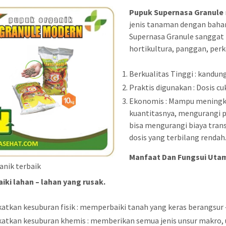
Pupuk Supernasa Granule
jenis tanaman dengan bahan
Supernasa Granule sanggat
hortikultura, panggan, per
Berkualitas Tinggi : kandu
Praktis digunakan : Dosis c
Ekonomis : Mampu meningkat
kuantitasnya, mengurangi
bisa mengurangi biaya tran
dosis yang terbilang rendah
Manfaat Dan Fungsui Utam
anik terbaik
ki lahan – lahan yang rusak.
atkan kesuburan fisik : memperbaiki tanah yang keras berangsur
atkan kesuburan khemis : memberikan semua jenis unsur makro, 