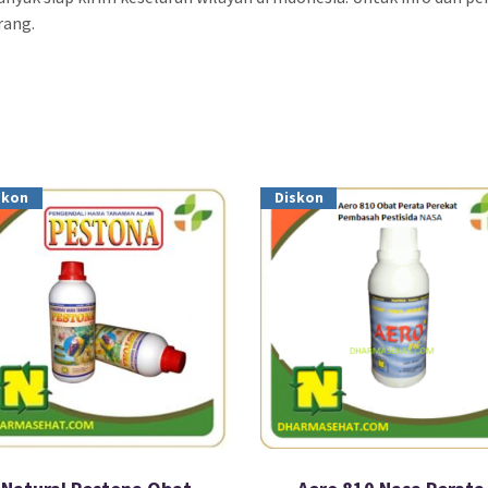
rang.
skon
Diskon