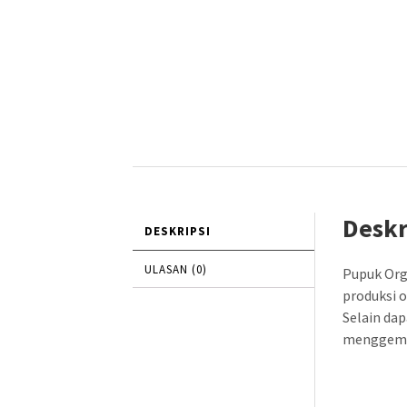
Deskr
DESKRIPSI
ULASAN (0)
Pupuk Org
produksi 
Selain da
menggembu