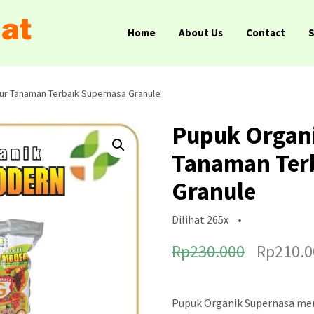
Home
About Us
Contact
ur Tanaman Terbaik Supernasa Granule
Pupuk Organ
Tanaman Ter
Granule
Dilihat
265x
•
H
Rp
230.000
Rp
210.0
a
r
Pupuk Organik Supernasa mer