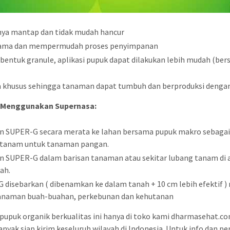
ya mantap dan tidak mudah hancur
lama dan mempermudah proses penyimpanan
bentuk granule, aplikasi pupuk dapat dilakukan lebih mudah (be
 khusus sehingga tanaman dapat tumbuh dan berproduksi dengan
a Menggunakan Supernasa:
n SUPER-G secara merata ke lahan bersama pupuk makro sebagai 
 tanam untuk tanaman pangan.
n SUPER-G dalam barisan tanaman atau sekitar lubang tanam di
ah.
 disebarkan ( dibenamkan ke dalam tanah + 10 cm lebih efektif )
anaman buah-buahan, perkebunan dan kehutanan
pupuk organik berkualitas ini hanya di toko kami dharmasehat.c
nyak siap kirim keseluruh wilayah di Indonesia. Untuk info dan 