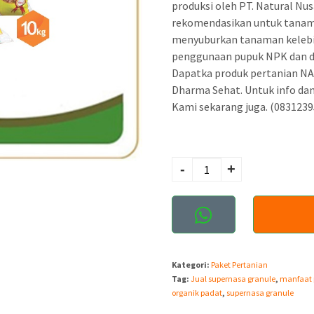
g
produksi oleh PT. Natural Nus
rekomendasikan untuk tanama
a
menyuburkan tanaman kelebih
a
penggunaan pupuk NPK dan d
s
Dapatka produk pertanian NAS
Dharma Sehat. Untuk info da
l
Kami sekarang juga. (083123
i
n
Kuantitas Pupuk
y
Organik Penyubur
-
+
a
Tanaman Terbaik
a
Supernasa Granule
d
a
Kategori:
Paket Pertanian
l
Tag:
Jual supernasa granule
,
manfaat 
a
organik padat
,
supernasa granule