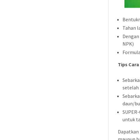
Bentukn
Tahan 
Dengan 
NPK)
Formula
Tips Car
Sebarka
setelah
Sebarka
daun/bu
SUPER-G
untuk t
Dapatkan 
maupun ba