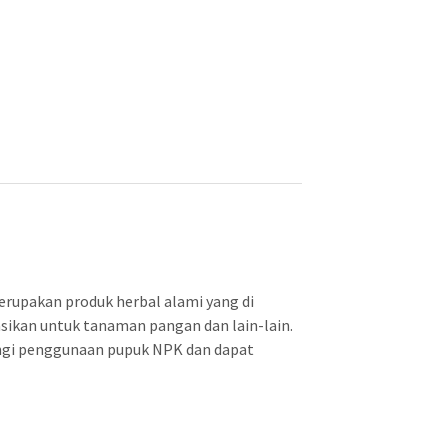
h
:
R
p
2
1
0
.
0
0
rupakan produk herbal alami yang di
0
asikan untuk tanaman pangan dan lain-lain.
angi penggunaan pupuk NPK dan dapat
.