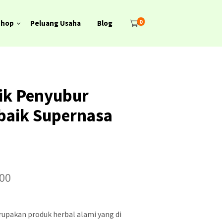
0
Shop
Peluang Usaha
Blog
ik Penyubur
baik Supernasa
H
00
a
r
upakan produk herbal alami yang di