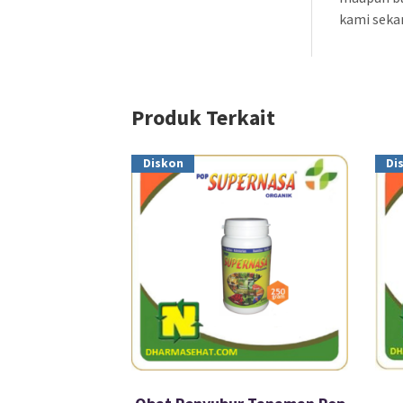
kami seka
Produk Terkait
Diskon
Di