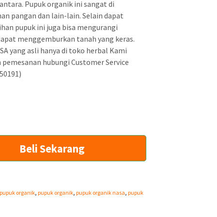
g
antara. Pupuk organik ini sangat di
n pangan dan lain-lain. Selain dapat
a
an pupuk ini juga bisa mengurangi
s
apat menggemburkan tanah yang keras.
a
A yang asli hanya di toko herbal Kami
n pemesanan hubungi Customer Service
a
950191)
t
i
n
i
a
Beli Sekarang
d
a
l
pupuk organik
,
pupuk organik
,
pupuk organik nasa
,
pupuk
a