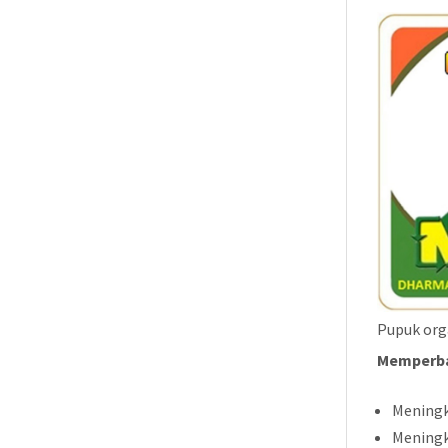
Pupuk org
Memperbai
Meningk
Meningk