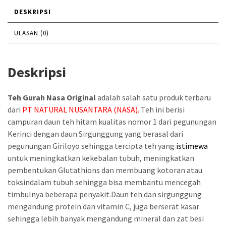
7
6
DESKRIPSI
0
5
ULASAN (0)
.
.
0
0
Deskripsi
0
0
0
0
Teh Gurah Nasa Original
adalah salah satu produk terbaru
.
.
dari
PT NATURAL NUSANTARA (NASA).
Teh ini berisi
campuran daun teh hitam kualitas nomor 1 dari pegunungan
Kerinci dengan daun Sirgunggung yang berasal dari
pegunungan Giriloyo sehingga tercipta teh yang
istimewa
untuk meningkatkan kekebalan tubuh, meningkatkan
pembentukan Glutathions dan membuang kotoran atau
toksindalam tubuh sehingga bisa membantu mencegah
timbulnya beberapa penyakit.Daun teh dan sirgunggung
mengandung protein dan vitamin C, juga berserat kasar
sehingga lebih banyak mengandung mineral dan zat besi