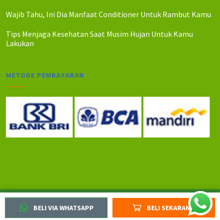
Wajib Tahu, Ini Dia Manfaat Conditioner Untuk Rambut Kamu
Tips Menjaga Kesehatan Saat Musim Hujan Untuk Kamu
Lakukan
METODE PEMBAYARAN
Copyright Dharma Sehat 2026. All Rights Reserved
BELI VIA WHATSAPP
BELI SEKARANG