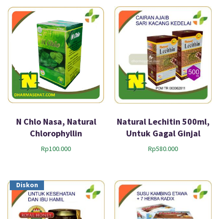
N Chlo Nasa, Natural
Natural Lechitin 500ml,
Chlorophyllin
Untuk Gagal Ginjal
Rp
100.000
Rp
580.000
Diskon