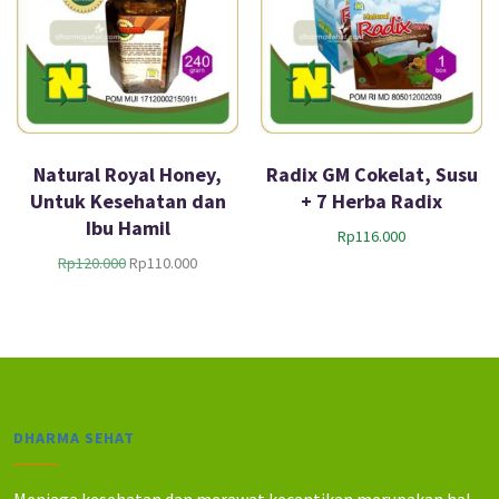
Natural Royal Honey,
Radix GM Cokelat, Susu
Untuk Kesehatan dan
+ 7 Herba Radix
Ibu Hamil
Rp
116.000
H
H
Rp
120.000
Rp
110.000
a
a
r
r
g
g
a
a
a
s
s
a
l
a
DHARMA SEHAT
i
t
n
i
y
n