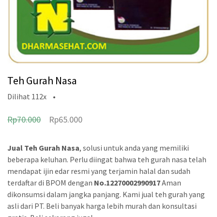
Teh Gurah Nasa
Dilihat
112x
•
H
H
Rp
70.000
Rp
65.000
a
a
r
r
Jual Teh Gurah Nasa
, solusi untuk anda yang memiliki
beberapa keluhan. Perlu diingat bahwa teh gurah nasa telah
g
g
mendapat ijin edar resmi yang terjamin halal dan sudah
a
a
terdaftar di BPOM dengan
No.12270002990917
Aman
a
s
dikonsumsi dalam jangka panjang. Kami jual teh gurah yang
asli dari PT. Beli banyak harga lebih murah dan konsultasi
s
a