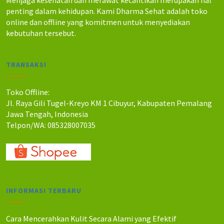
Menjaga kesehatan dan merawat kecantikan merupakan hal
a
i
penting dalam kehidupan. Kami Dharma Sehat adalah toko
a
a
online dan offline yang komitmen untuk menyediakan
d
d
kebutuhan tersebut.
a
a
l
l
a
a
h
h
TRANSAKSI
:
:
R
R
Toko Offline:
p
p
Jl. Raya Gili Tugel-Kreyo KM 1 Cibuyur, Kabupaten Pemalang
1
1
Jawa Tengah, Indonesia
2
1
0
0
Telpon/WA: 085328007035
.
.
0
0
0
0
0
0
.
.
INFORMASI TERBARU
Cara Mencerahkan Kulit Secara Alami yang Efektif