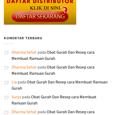
d
d
n
i
2
9
a
s
:
:
a
a
y
n
0
.
s
a
R
R
l
l
a
i
.
0
l
a
p
p
a
a
a
a
0
0
i
t
4
3
h
h
d
d
0
0
n
i
0
0
:
:
a
a
0
.
y
n
.
.
KOMENTAR TERBARU
R
R
l
l
.
a
i
0
0
p
p
a
a
a
a
0
0
1
1
Dharma Sehat
pada
Obat Gurah Dan Resep cara
h
h
d
d
0
0
8
6
Membuat Ramuan Gurah
:
:
a
a
.
.
5
0
R
R
l
l
Dharma Sehat
pada
Obat Gurah Dan Resep cara
.
.
p
p
a
a
Membuat Ramuan Gurah
0
0
2
1
h
h
0
0
Lia
pada
Obat Gurah Dan Resep cara Membuat Ramuan
5
9
:
:
0
0
Gurah
0
0
R
R
.
.
.
.
Surya
pada
Obat Gurah Dan Resep cara Membuat
p
p
0
0
Ramuan Gurah
2
2
0
0
5
4
Dharma Sehat
pada
Obat Gurah Dan Resep cara
0
0