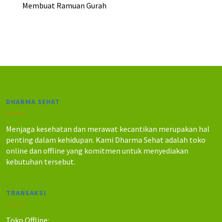
5
0
Membuat Ramuan Gurah
.
.
.
.
0
0
0
0
0
0
.
.
DHARMA SEHAT
Menjaga kesehatan dan merawat kecantikan merupakan hal
penting dalam kehidupan. Kami Dharma Sehat adalah toko
online dan offline yang komitmen untuk menyediakan
kebutuhan tersebut.
TRANSAKSI
Toko Offline: