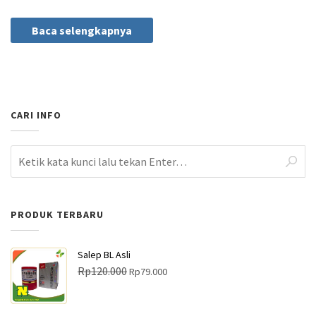
Baca selengkapnya
CARI INFO
PRODUK TERBARU
Salep BL Asli
H
H
Rp
120.000
Rp
79.000
a
a
r
r