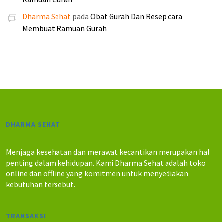
2
2
0
0
5
4
Dharma Sehat
pada
Obat Gurah Dan Resep cara
0
0
5
0
Membuat Ramuan Gurah
.
.
.
.
0
0
0
0
0
0
.
.
DHARMA SEHAT
Menjaga kesehatan dan merawat kecantikan merupakan hal
penting dalam kehidupan. Kami Dharma Sehat adalah toko
online dan offline yang komitmen untuk menyediakan
kebutuhan tersebut.
TRANSAKSI