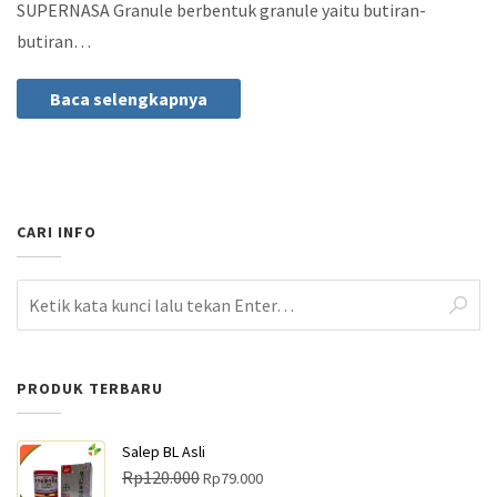
SUPERNASA Granule berbentuk granule yaitu butiran-
butiran…
Baca selengkapnya
CARI INFO
PRODUK TERBARU
Salep BL Asli
H
H
Rp
120.000
Rp
79.000