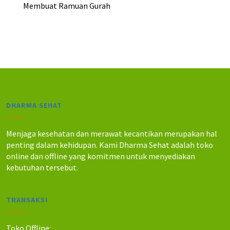
5
0
Membuat Ramuan Gurah
.
.
.
.
0
0
0
0
0
0
.
.
DHARMA SEHAT
Menjaga kesehatan dan merawat kecantikan merupakan hal
penting dalam kehidupan. Kami Dharma Sehat adalah toko
online dan offline yang komitmen untuk menyediakan
kebutuhan tersebut.
TRANSAKSI
Toko Offline: