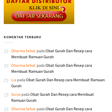
d
d
n
i
2
9
a
s
:
:
a
a
y
n
0
.
s
a
R
R
l
l
a
i
.
0
l
a
p
p
a
a
a
a
0
0
i
t
4
3
h
h
d
d
0
0
n
i
0
0
:
:
a
a
0
.
y
n
.
.
KOMENTAR TERBARU
R
R
l
l
.
a
i
0
0
p
p
a
a
a
a
0
0
1
1
Dharma Sehat
pada
Obat Gurah Dan Resep cara
h
h
d
d
0
0
8
6
Membuat Ramuan Gurah
:
:
a
a
.
.
5
0
R
R
l
l
Dharma Sehat
pada
Obat Gurah Dan Resep cara
.
.
p
p
a
a
Membuat Ramuan Gurah
0
0
2
1
h
h
0
0
Lia
pada
Obat Gurah Dan Resep cara Membuat Ramuan
5
9
:
:
0
0
Gurah
0
0
R
R
.
.
.
.
Surya
pada
Obat Gurah Dan Resep cara Membuat
p
p
0
0
Ramuan Gurah
2
2
0
0
5
4
Dharma Sehat
pada
Obat Gurah Dan Resep cara
0
0