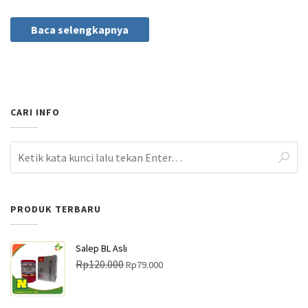
Baca selengkapnya
CARI INFO
PRODUK TERBARU
Salep BL Asli
H
H
Rp
120.000
Rp
79.000
a
a
r
r