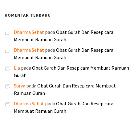
h
h
d
d
0
0
n
i
0
0
:
:
a
a
0
.
y
n
.
.
KOMENTAR TERBARU
R
R
l
l
.
a
i
0
0
p
p
a
a
a
a
0
0
1
1
Dharma Sehat
pada
Obat Gurah Dan Resep cara
h
h
d
d
0
0
8
6
Membuat Ramuan Gurah
:
:
a
a
.
.
5
0
R
R
l
l
Dharma Sehat
pada
Obat Gurah Dan Resep cara
.
.
p
p
a
a
Membuat Ramuan Gurah
0
0
2
1
h
h
0
0
Lia
pada
Obat Gurah Dan Resep cara Membuat Ramuan
5
9
:
:
0
0
Gurah
0
0
R
R
.
.
.
.
Surya
pada
Obat Gurah Dan Resep cara Membuat
p
p
0
0
Ramuan Gurah
2
2
0
0
5
4
Dharma Sehat
pada
Obat Gurah Dan Resep cara
0
0
5
0
Membuat Ramuan Gurah
.
.
.
.
0
0
0
0
0
0