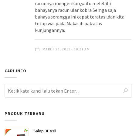
racunnya mengerikan,yaitu melebihi
bahayanya racun ular kobra.Semga saja
bahaya serangga ini cepat teratasi,dan kita
tetap waspada.Makasih pak atas
kunjungannya.
MARET 21, 2012 - 10.21 AM
CARI INFO
PRODUK TERBARU
Salep BL Asli