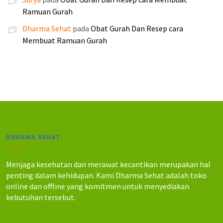
p
p
0
0
Ramuan Gurah
2
2
0
0
5
4
Dharma Sehat
pada
Obat Gurah Dan Resep cara
0
0
5
0
Membuat Ramuan Gurah
.
.
.
.
0
0
0
0
0
0
.
.
DHARMA SEHAT
Menjaga kesehatan dan merawat kecantikan merupakan hal
penting dalam kehidupan. Kami Dharma Sehat adalah toko
online dan offline yang komitmen untuk menyediakan
kebutuhan tersebut.