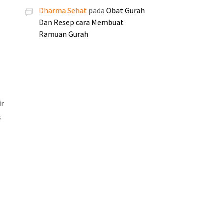
Dharma Sehat
pada
Obat Gurah
.
.
Dan Resep cara Membuat
0
0
Ramuan Gurah
0
0
0
0
.
.
ir
s