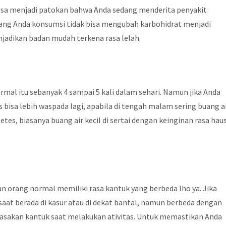
 bisa menjadi patokan bahwa Anda sedang menderita penyakit
 yang Anda konsumsi tidak bisa mengubah karbohidrat menjadi
enjadikan badan mudah terkena rasa lelah.
ormal itu sebanyak 4 sampai 5 kali dalam sehari. Namun jika Anda
us bisa lebih waspada lagi, apabila di tengah malam sering buang a
tes, biasanya buang air kecil di sertai dengan keinginan rasa hau
 orang normal memiliki rasa kantuk yang berbeda lho ya. Jika
aat berada di kasur atau di dekat bantal, namun berbeda dengan
rasakan kantuk saat melakukan ativitas. Untuk memastikan Anda