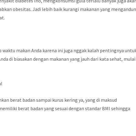
nyakit diabetes lho, mengkonsumsi gula terlalu banyak juga aka
kan obesitas. Jadi lebih baik kurangi makanan yang mengandu
at.
p waktu makan Anda karena ini juga nggak kalah pentingnya untu
Anda di biasakan dengan makanan yang jauh dari kata sehat, mulai
al
nkan berat badan sampai kurus kering ya, yang di maksud
memiliki berat badan yang sesuai dengan standar BMI sehingga