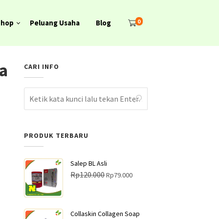
0
Shop
Peluang Usaha
Blog
la
CARI INFO
PRODUK TERBARU
Salep BL Asli
H
H
Rp
120.000
Rp
79.000
a
a
r
r
g
g
Collaskin Collagen Soap