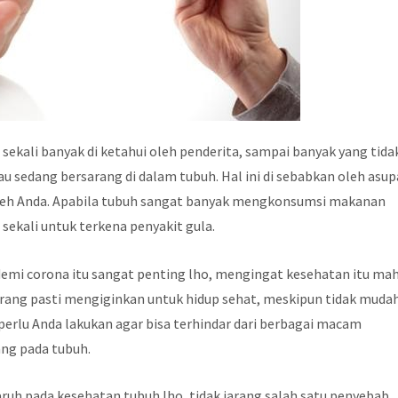
sekali banyak di ketahui oleh penderita, sampai banyak yang tida
au sedang bersarang di dalam tubuh. Hal ini di sebabkan oleh asu
oleh Anda. Apabila tubuh sangat banyak mengkonsumsi makanan
sekali untuk terkena penyakit gula.
mi corona itu sangat penting lho, mengingat kesehatan itu ma
rang pasti mengiginkan untuk hidup sehat, meskipun tidak muda
 perlu Anda lakukan agar bisa terhindar dari berbagai macam
ng pada tubuh.
aruh pada kesehatan tubuh lho, tidak jarang salah satu penyebab