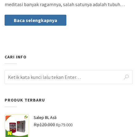
meditasi banyak ragamnya, salah satunya adalah tubuh…
Baca selengkapnya
CARI INFO
PRODUK TERBARU
Salep BL Asli
H
H
Rp
120.000
Rp
79.000
a
a