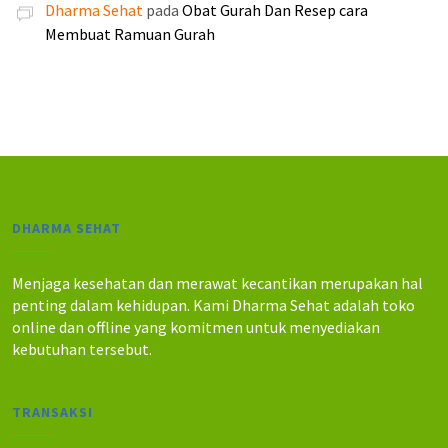
5
4
Dharma Sehat
pada
Obat Gurah Dan Resep cara
0
0
5
0
Membuat Ramuan Gurah
.
.
.
.
0
0
0
0
0
0
.
.
DHARMA SEHAT
Menjaga kesehatan dan merawat kecantikan merupakan hal
penting dalam kehidupan. Kami Dharma Sehat adalah toko
online dan offline yang komitmen untuk menyediakan
kebutuhan tersebut.
TRANSAKSI