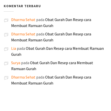
:
:
a
a
0
.
y
n
.
.
KOMENTAR TERBARU
R
R
l
l
.
a
i
0
0
p
p
a
a
a
a
0
0
1
1
Dharma Sehat
pada
Obat Gurah Dan Resep cara
h
h
d
d
0
0
8
6
Membuat Ramuan Gurah
:
:
a
a
.
.
5
0
R
R
l
l
Dharma Sehat
pada
Obat Gurah Dan Resep cara
.
.
p
p
a
a
Membuat Ramuan Gurah
0
0
2
1
h
h
0
0
Lia
pada
Obat Gurah Dan Resep cara Membuat Ramuan
5
9
:
:
0
0
Gurah
0
0
R
R
.
.
.
.
Surya
pada
Obat Gurah Dan Resep cara Membuat
p
p
0
0
Ramuan Gurah
2
2
0
0
5
4
Dharma Sehat
pada
Obat Gurah Dan Resep cara
0
0
5
0
Membuat Ramuan Gurah
.
.
.
.
0
0
0
0
0
0
.
.