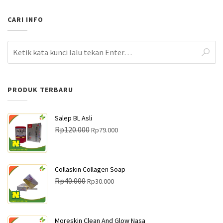
CARI INFO
PRODUK TERBARU
Salep BL Asli
H
H
Rp
120.000
Rp
79.000
a
a
r
r
g
g
Collaskin Collagen Soap
a
a
H
H
Rp
40.000
Rp
30.000
a
s
a
a
s
a
r
r
l
a
g
g
Moreskin Clean And Glow Nasa