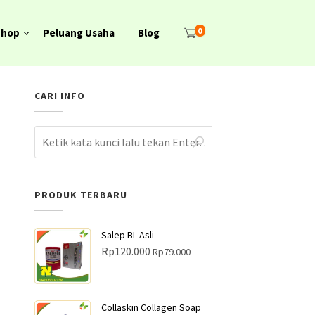
0
Shop
Peluang Usaha
Blog
CARI INFO
PRODUK TERBARU
Salep BL Asli
H
H
Rp
120.000
Rp
79.000
a
a
r
r
g
g
Collaskin Collagen Soap