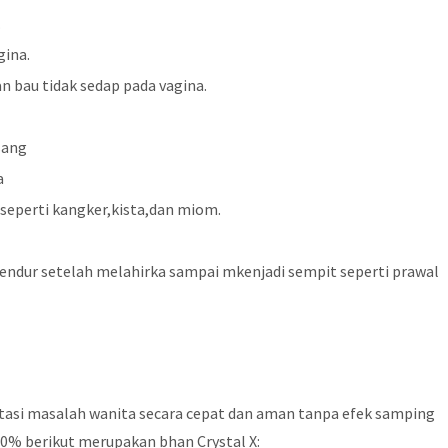
.
gina.
bau tidak sedap pada vagina.
sang
a
seperti kangker,kista,dan miom.
dur setelah melahirka sampai mkenjadi sempit seperti prawal
asi masalah wanita secara cepat dan aman tanpa efek samping
00% berikut merupakan bhan Crystal X: