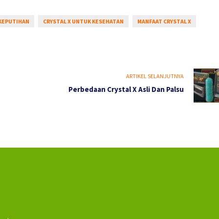
 KEPUTIHAN
CRYSTAL X UNTUK KESEHATAN
MANFAAT CRYSTAL X
ARTIKEL SELANJUTNYA
Perbedaan Crystal X Asli Dan Palsu
n