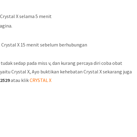
Crystal X selama 5 menit
agina.
 Crystal X 15 menit sebelum berhubungan
udak sedap pada miss v, dan kurang percaya diri coba obat
aitu Crystal X, Ayo buktikan kehebatan Crystal X sekarang juga
22529
atau klik
CRYSTAL X