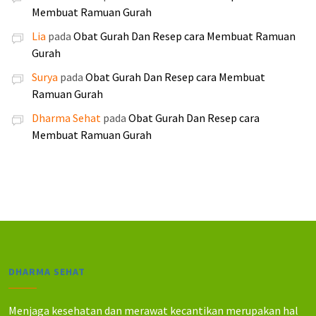
.
.
p
p
a
a
Membuat Ramuan Gurah
0
0
2
1
h
h
0
0
Lia
pada
Obat Gurah Dan Resep cara Membuat Ramuan
5
9
:
:
0
0
Gurah
0
0
R
R
.
.
.
.
Surya
pada
Obat Gurah Dan Resep cara Membuat
p
p
0
0
Ramuan Gurah
2
2
0
0
5
4
Dharma Sehat
pada
Obat Gurah Dan Resep cara
0
0
5
0
Membuat Ramuan Gurah
.
.
.
.
0
0
0
0
0
0
.
.
DHARMA SEHAT
Menjaga kesehatan dan merawat kecantikan merupakan hal