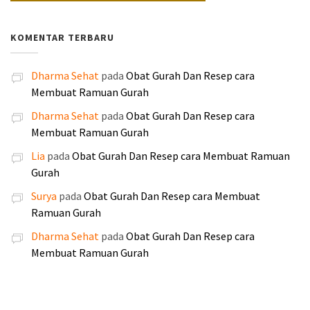
4
3
h
h
d
d
0
0
n
i
0
0
:
:
a
a
0
.
y
n
.
.
KOMENTAR TERBARU
R
R
l
l
.
a
i
0
0
p
p
a
a
a
a
0
0
1
1
Dharma Sehat
pada
Obat Gurah Dan Resep cara
h
h
d
d
0
0
8
6
Membuat Ramuan Gurah
:
:
a
a
.
.
5
0
R
R
l
l
Dharma Sehat
pada
Obat Gurah Dan Resep cara
.
.
p
p
a
a
Membuat Ramuan Gurah
0
0
2
1
h
h
0
0
Lia
pada
Obat Gurah Dan Resep cara Membuat Ramuan
5
9
:
:
0
0
Gurah
0
0
R
R
.
.
.
.
Surya
pada
Obat Gurah Dan Resep cara Membuat
p
p
0
0
Ramuan Gurah
2
2
0
0
5
4
Dharma Sehat
pada
Obat Gurah Dan Resep cara
0
0
5
0
Membuat Ramuan Gurah
.
.
.
.
0
0
0
0